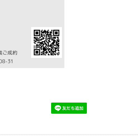
円
装ご成約
08-31